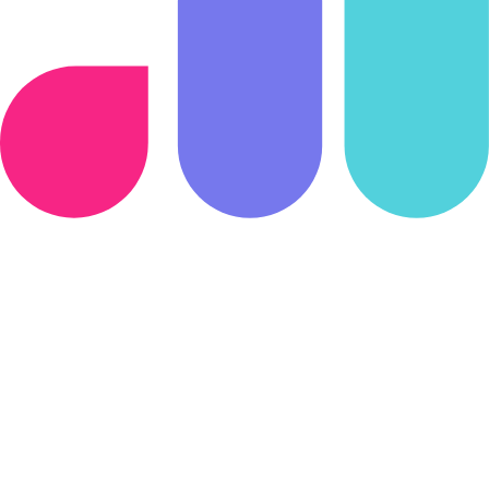
Start
€25
Per maand, excl. BTW
Eenmalige kosten €495
Campagnes tot €25.000
Eigen funding website