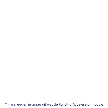
Campagnes tot €5 mio
Funding Accelerator Module*
Premium
€750
Vanaf per maand, excl. BTW
Eenmalige kosten €995
Alles van Flex
Marketing module*
Elite Funding Accelerator marketing
service pakket*
* = we leggen je graag uit wat de Funding Accelerator module
Neem contact met ons op